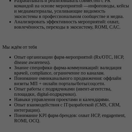
Разрабатывать и реализовывать совместно с PR
командой на основе мероприятий —инфоповоды, кейсы
и медиаматериалы, усиливающие видимость
экосистемы в профессиональном сообществе и медиа.
Анализировать эффективность мероприятий: охват,
вовлечённость, переходы в экосистему, ROMI, CAC.
Мы ждём от тебя
Опыт организации фарм-мероприятий (Rx/OTC, HCP,
disease awareness).
Знание специфики фарма-коммуникаций: валидация
врачей, compliance, ограничение по каналам.
Понимание омниканального продвижения: оффлайн
визиты МП + онлайн порталы/боты/соцсети.
Опыт работы с подрядчиками (ивент-агентства,
площадки, digital-подрядчики).
Навыки управления проектами и календарями.
Опыт взаимодействия с IT/разработкой (CMS, CRM,
интеграции).
Понимание KPI фарм-брендов: охват HCP, engagement,
ROMI, OCQ.