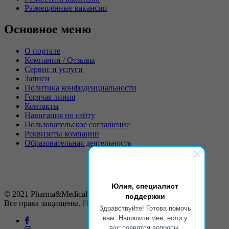
Размещённые вакансии
Основное меню
О портале
Компании / Отзывы
Сервис и услуги
Записи
Политика конфиденциальности
Горячая линия
Контакты
Навигация по сайту
Пользовательское соглашение
Реквизиты компании
Образовательная деятельность
Юлия, специалист
© 2021 Pharma&Medical Recruitment.
поддержки
Все права защищены.
Pharm
–
Link
–
Med
Здравствуйте! Готова помочь
вам. Напишите мне, если у
вас появятся вопросы.