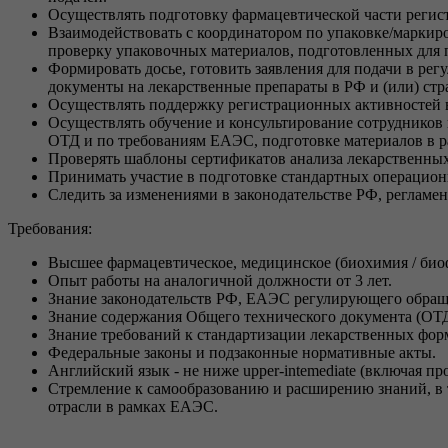
Осуществлять подготовку фармацевтической части регис
Взаимодействовать с координатором по упаковке/маркиро
проверку упаковочных материалов, подготовленных для
Формировать досье, готовить заявления для подачи в ре
документы на лекарственные препараты в РФ и (или) ст
Осуществлять поддержку регистрационных активностей 
Осуществлять обучение и консультирование сотрудников
ОТД и по требованиям ЕАЭС, подготовке материалов в р
Проверять шаблоны сертификатов анализа лекарственных
Принимать участие в подготовке стандартных операцион
Следить за изменениями в законодательстве РФ, реглам
Требования:
Высшее фармацевтическое, медицинское (биохимия / биоф
Опыт работы на аналогичной должности от 3 лет.
Знание законодательств РФ, ЕАЭС регулирующего обращ
Знание содержания Общего технического документа (ОТД
Знание требований к стандартизации лекарственных фор
Федеральные законы и подзаконные нормативные акты.
Английский язык - не ниже upper-intemediate (включая п
Стремление к самообразованию и расширению знаний, в 
отрасли в рамках ЕАЭС.