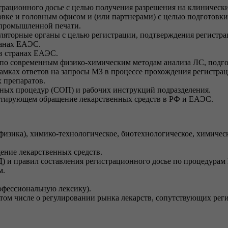
трационного досье с целью получения разрешения на клинически
вке и головным офисом и (или партнерами) с целью подготовки
 промышленной печати.
гуляторные органы с целью регистрации, подтверждения регистр
ранах ЕАЭС.
в странах ЕАЭС.
 по современным физико-химическим методам анализа ЛС, подго
амках ответов на запросы МЗ в процессе прохождения регистра
 препаратов.
ных процедур (СОП) и рабочих инструкций подразделения.
ентирующем обращение лекарственных средств в РФ и ЕАЭС.
изика), химико-технологическое, биотехнологическое, химическ
ение лекарственных средств.
) и правил составления регистрационного досье по процедура
м.
рофессиональную лексику).
том числе о регулировании рынка лекарств, сопутствующих ре