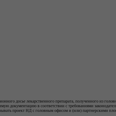
онного досье лекарственного препарата, полученного из головн
димую документацию в соответствии с требованиями законодате
овывать проект НД с головным офисом и (или) партнерскими пл