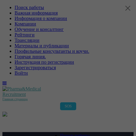
Поиск работы
Важная информация
Информация о компании
Компании
Обучение и консалтинг
Рейтинги
Трансляции
Материалы и публикации
Профильные консультанты и коучи.
Горячая линия.
Инструкция по регистрации
Зарегистрироваться
Войти
Главная страница
SOS
Главная страница
Поиск работы