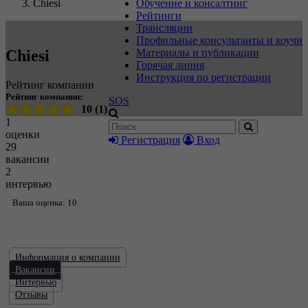
Chiesi
Обучение и консалтинг
Рейтинги
Трансляции
Профильные консультанты и коучи
Chiesi
Материалы и публикации
Горячая линия
Инструкция по регистрации
Рейтинг компании
Рейтинг компании:
SOS
10 (1)
1
оценки
Регистрация
Вход
29
вакансии
2
интервью
Ваша оценка: 10
Информация о компании
Вакансии
Интервью
Отзывы